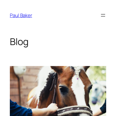
Přeskočit
na
Paul Baker
obsah
Blog