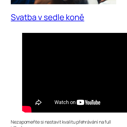
Svatba v sedle koně
Nezapomeňte si nastavit kvalitu přehrávání na full