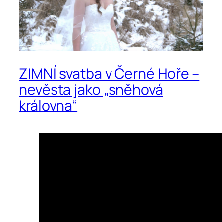
ZIMNÍ svatba v Černé Hoře –
nevěsta jako „sněhová
královna“