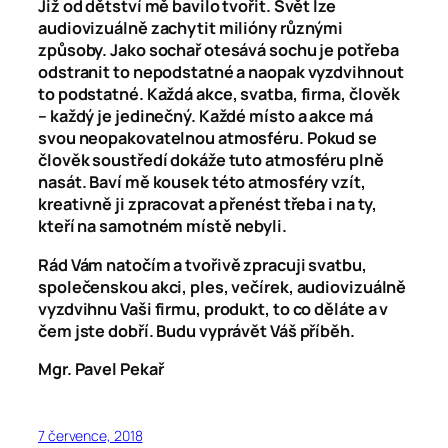
Již od dětství mě bavilo tvořit. Svět lze
audiovizuálně zachytit milióny různými
způsoby. Jako sochař otesává sochu je potřeba
odstranit to nepodstatné a naopak vyzdvihnout
to podstatné. Každá akce, svatba, firma, člověk
– každý je jedinečný. Každé místo a akce má
svou neopakovatelnou atmosféru. Pokud se
člověk soustředí dokáže tuto atmosféru plně
nasát. Baví mě kousek této atmosféry vzít,
kreativně ji zpracovat a přenést třeba i na ty,
kteří na samotném místě nebyli.
Rád Vám natočím a tvořivě zpracuji svatbu,
společenskou akci, ples, večírek, audiovizuálně
vyzdvihnu Vaši firmu, produkt, to co děláte a v
čem jste dobří. Budu vyprávět Váš příběh.
Mgr. Pavel Pekař
7 července, 2018