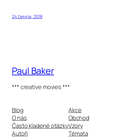
24 června, 2018
Paul Baker
*** creative movies ***
Blog
Akce
O nás
Obchod
Často kladené otázky
Vzory
Autoři
Témata