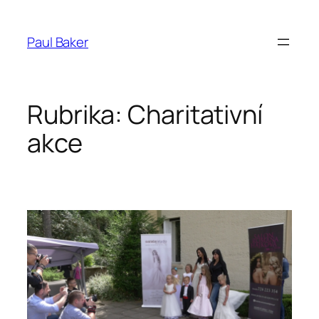
Přeskočit
na
Paul Baker
obsah
Rubrika:
Charitativní
akce